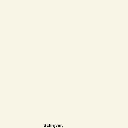
Tom Lash
Cabaretier, 
Schrijver,
 Interviewer,